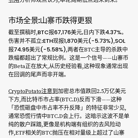
引用
分析师观点认为,本轮周期低点远未到来。
市场全景:山寨币跌得更狠
BTC报67,176美元,日内下跌4.37%
截至撰稿时,
。
ETH现报1,870美元(-5.73%)
SOL
伤害并不孤立:
,
报74.95美元(-5.58%)
,两者在BTC主导的杀跌中
跌幅都超出了常规比例。这是一个信号——山寨币
的Beta正在放大,从历史经验看,这种现象通常出现
在回调的尾声而非开端。
CryptoPotato注意到
加密总市值跌回2.5万亿美元
下方,而比特币市占率(BTC.D)反而下滑——这种
「恐慌砸盘中市占率不升反降」的特征非常少见,
通常恐慌行情中BTC.D会上行。这暗示这波不是单
纯的散户踩踏,更像是机构端有组织的去风险动
作,ETF相关的BTC抛压在相对量级上超过了山寨