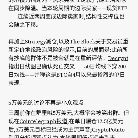
的承接力描述为
,链上活动也
在同步降温。当本轮周期的边际买家——现货ETF
——连续近两周变成边际卖家时,结构性支撑位也
会随之下移。
再加上Strategy减仓,以及
The Block关于
交易员重
新定价地缘政治风险的提示,目前的局面是:此前所
有抄底的群体不是被套就是在重新评估。
Decrypt
指出
日线图已确认死亡交叉——50日均线下穿200
日均线——并称这是BTC自4月以来最惨烈的单日
表现。
5万美元的讨论不再是小众观点
三周前你在群里喊5万美元,大概率会被笑出群。但
现在
Cointelegraph报道
,在单日爆仓12.5亿美元
后,5万美元目标已经成为主流声音;
CryptoPotato