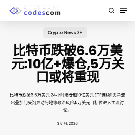
Skip
Menu
to
search
main
content
Crypto News ZH
比特币跌破6.6万美
元:10亿+爆仓,5万关
口或将重现
比特币跌破6.6万美元,24小时爆仓超10亿美元,ETF连续11天净流
出叠加门头沟异动与地缘政治风险,5万美元目标位进入主流讨
论。
3 6 月, 2026