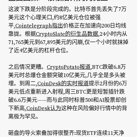
这波下跌是分阶段完成的。比特币首先丢失了7万
美元这个心理关口,约8亿美元仓位被强
平,
Cointelegraph指出
价格正在加速向200日均线
靠拢。根据
CryptoSlate的衍生品数据
,24小时内从
71,765美元到67,895美元的闪崩,仅一个小时就抹掉
了近4亿美元的杠杆仓位。
之后情况更糟。
CryptoPotato报道
,BTC跌破6.8万
美元时总爆仓金额突破10亿美元,几乎全是多头被
埋。到周二,
CoinDesk的实时报道
提示2月份的6万
美元低点重新进入射程,周三BTC更是短暂插针跌
破6.6万美元——而与此同时标普500和AI股票却创
下新高,
CoinDesk认为
这种在风险偏好行情中的背
离极为罕见。
砸盘的导火索叠加得很整齐:现货ETF连续11天净