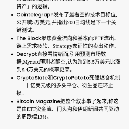
资产」的逻辑。
Cointelegraph
发布了最看空的技术目标位,
公开喊5万美元,并指出200日均线是下一个关
键测试。
The Block
聚焦资金流向和基本面:ETF流出、
链上需求疲软、Strategy象征性的卖出动作。
Decrypt
直接看情绪面,引用预测市场数
据,
Myriad预测者翻空
,认为跌到5.5万美元比涨
到8.4万美元的概率更高。
CryptoSlate和CryptoPotato
死磕爆仓机制
——十亿美元级的多头平仓、衍生品连环止
损。
Bitcoin Magazine
把整个叙事串了起来,称这
是由ETF资金流、门头沟和伊朗新闻共同驱动
的
周跌幅13%
。