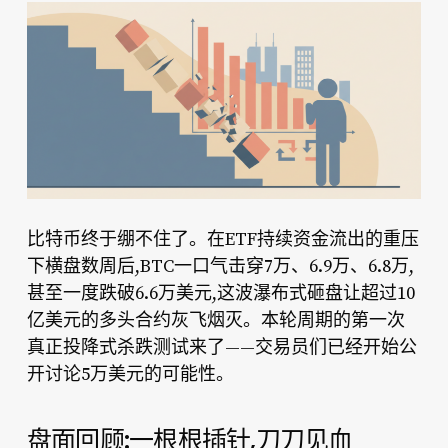
比特币终于绷不住了。在ETF持续资金流出的重压
下横盘数周后,BTC一口气击穿7万、6.9万、6.8万,
甚至一度跌破6.6万美元,这波瀑布式砸盘让超过10
亿美元的多头合约灰飞烟灭。本轮周期的第一次
真正投降式杀跌测试来了——交易员们已经开始公
开讨论5万美元的可能性。
盘面回顾:一根根插针,刀刀见血