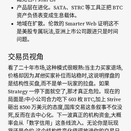
产品层在进化。
SATA、STRC 等工具正把 BTC
资产负债表变成生息载体。
地域在扩散。
伦敦的 Smarter Web 证明这不
是美股专属玩法,亚洲上市公司跟进只是时间
问题。
交易员视角
看了二十年市场,这种模式很眼熟:当主力买家退场,
价格却因为
其他
买家补位而站稳时,这说明撑盘的
是结构性买盘,而不是单一玩家的拉盘。如果
Strategy 一停下面就空了,那才真正危险。现在的
局面是:中小公司合力吃下 603 枚 BTC,加上 Strive
砸出 8500 万美元的态度,国库交易这条叙事不仅没
死,反而在去中心化。下一波真正的机构资金,大概
率会从「数字信用」这条线流入。无论你是玩现