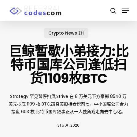
Skip
Menu
to
search
main
Close
content
Menu
Crypto News ZH
巨鲸暂歇小弟接力:比
特币国库公司逢低扫
货1109枚BTC
Strategy 罕见暂停扫货,Strive 在 8 万美元下方豪掷 8540 万
美元抄底 1109 枚 BTC,跻身美股持仓榜前七。中小国库公司合力
接盘 603 枚,比特币国库叙事正从一人独角戏走向去中心化。
31 5 月, 2026