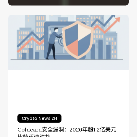
Coldcard
安
全
漏
洞：
2026
年
超
1.2
亿
美
元
比
特
Crypto News ZH
币
Coldcard安全漏洞：2026年超1.2亿美元
遭