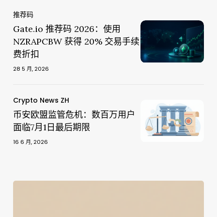
起
跌
起
跌
仅
破
Gate.io
推荐码
仅
破
限
64000
Gate.io
推
Gate.io 推荐码 2026：使用
限
64000
减
美
推
荐
NZRAPCBW 获得 20% 交易手续
减
美
仓
元：
荐
码
费折扣
仓
元：
操
美
码
2026：
操
美
28 5 月, 2026
作
联
2026：
使
作
联
储
使
用
储
鹰
用
NZRAPCBW
币
Crypto News ZH
鹰
币
派
NZRAPCBW
获
安
币安欧盟监管危机：数百万用户
派
安
立
获
得
欧
面临7月1日最后期限
立
欧
场
得
20%
盟
场
盟
16 6 月, 2026
重
20%
交
监
重
监
压
交
易
管
压
管
市
易
手
危
市
危
场
手
续
机：
CLARITY
场
机：
续
费
数
法
数
费
折
百
案
百