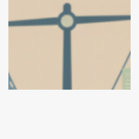
折
扣
万
参
万
扣
用
议
用
户
院
户
面
投
面
临
票
临
7
延
7
月
期
月
1
至
1
日
9
日
最
月：
最
后
加
后
期
密
期
限
监
限
管
靴
子
何
时