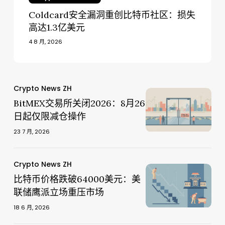
高
Coldcard安全漏洞重创比特币社区：损失
达
高达1.3亿美元
1.3
4 8 月, 2026
亿
美
元
BitMEX
Crypto News ZH
BitMEX
交
BitMEX交易所关闭2026：8月26
交
易
日起仅限减仓操作
易
所
所
23 7 月, 2026
关
关
闭
闭
2026：
比
Crypto News ZH
2026：
比
8
特
比特币价格跌破64000美元：美
8
特
月
币
联储鹰派立场重压市场
月
币
26
价
26
价
18 6 月, 2026
日
格
日
格