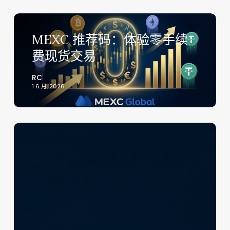
MEXC
推
MEXC 推荐码：体验零手续
荐
费现货交易
码：
体
RC
验
1 6 月, 2026
零
手
续
Gate.io
费
推
现
荐
货
码
交
2026：
易
使
用
NZRAPCBW