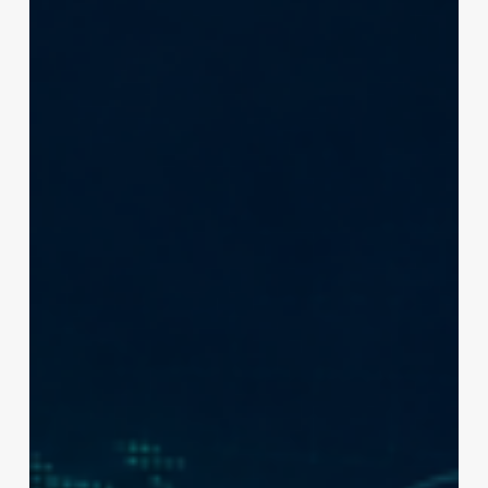
获
得
20%
交
易
手
续
费
折
扣