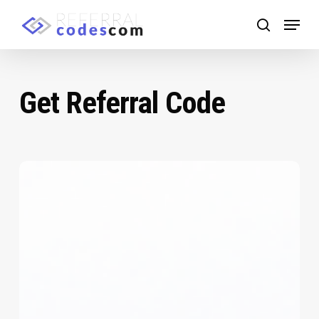
Skip
Menu
to
search
main
content
Get Referral Code
HTX
推
荐
码
2026：
使
用
iddq7223
获