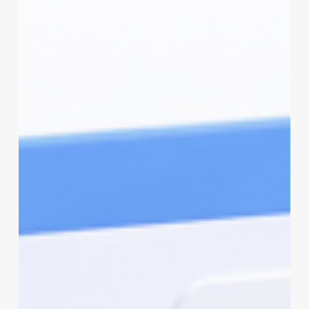
得
20%
手
续
费
折
扣