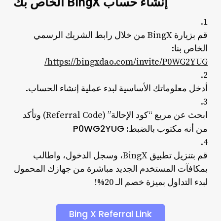
إنشاء حساب BingX الخاص بك
قم بزيارة BingX من خلال رابط الشريك الرسمي
الخاص بنا:
https://bingxdao.com/invite/P0WG2YUG/
أدخل معلوماتك الأساسية لبدء عملية إنشاء الحساب.
ابحث عن مربع “كود الإحالة” (Referral Code) وتأكد
P0WG2YUG
من أنه مكتوب بالضبط:
قم بتنزيل تطبيق BingX، وسجل الدخول، واطالب
بمكافآت المستخدم الجديد مباشرة من جهازك المحمول
لبدء التداول بميزة خصم الـ 20%!
Bing X Referral Link