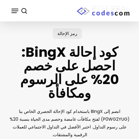
p
Menu
o
search
n
t
رمز الإحالة
كود إحالة BingX:
احصل على خصم
20% على الرسوم
ومكافأة
انضم إلى BingX باستخدام كود الإحالة الحصري الخاص بنا
(P0WG2YUG) لفتح مكافآت غامضة وخصم مدى الحياة بنسبة 20%
على رسوم التداول. اختبر الأفضل في التداول الاجتماعي للعملات
الرقمية والمشتقات.