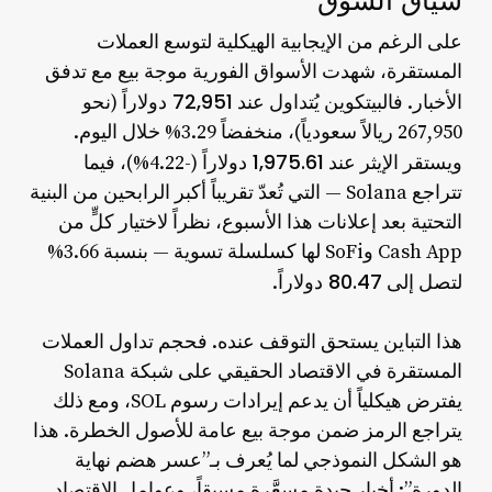
سياق السوق
على الرغم من الإيجابية الهيكلية لتوسع العملات
المستقرة، شهدت الأسواق الفورية موجة بيع مع تدفق
72,951 دولاراً
الأخبار. فالبيتكوين يُتداول عند
(نحو
267,950 ريالاً سعودياً)، منخفضاً 3.29% خلال اليوم.
1,975.61 دولاراً
ويستقر الإيثر عند
(-4.22%)، فيما
تتراجع Solana — التي تُعدّ تقريباً أكبر الرابحين من البنية
التحتية بعد إعلانات هذا الأسبوع، نظراً لاختيار كلٍّ من
Cash App وSoFi لها كسلسلة تسوية — بنسبة 3.66%
80.47 دولاراً
لتصل إلى
.
هذا التباين يستحق التوقف عنده. فحجم تداول العملات
المستقرة في الاقتصاد الحقيقي على شبكة Solana
يفترض هيكلياً أن يدعم إيرادات رسوم SOL، ومع ذلك
يتراجع الرمز ضمن موجة بيع عامة للأصول الخطرة. هذا
هو الشكل النموذجي لما يُعرف بـ”عسر هضم نهاية
الدورة”: أخبار جيدة مسعَّرة مسبقاً، وعوامل الاقتصاد