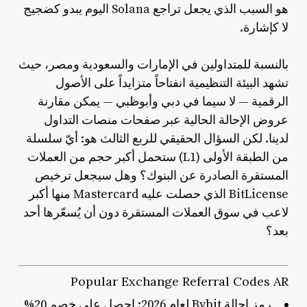
هو السبب الذي يجعل تراجع Solana اليوم يبدو كضجيج
لا كإشارة.
بالنسبة للمتداولين في الإمارات والسعودية ومصر، حيث
تشهد البيئة التنظيمية انفتاحاً متزايداً على الأصول
الرقمية — لا سيما في دبي وأبوظبي — يمكن مقارنة
عروض الإحالة الحالية عبر صفحات منصات التداول
لدينا. لكن السؤال الحقيقي للربع الثالث هو: أيّ سلسلة
من الطبقة الأولى (L1) ستحمل أكبر حجم من العملات
المستقرة الصادرة عن البنوك؟ وهل سيجعل ترخيص
BitLicense الذي حصلت عليه Mastercard منها أكبر
لاعب في سوق العملات المستقرة دون أن يُسعّرها أحد
بعد؟
Popular Exchange Referral Codes AR
رمز إحالة Bybit لعام 2026: احصل على خصم 20%