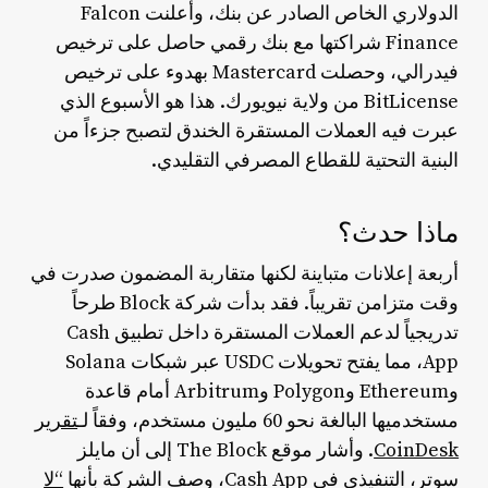
الدولاري الخاص الصادر عن بنك، وأعلنت Falcon
Finance شراكتها مع بنك رقمي حاصل على ترخيص
فيدرالي، وحصلت Mastercard بهدوء على ترخيص
BitLicense من ولاية نيويورك. هذا هو الأسبوع الذي
عبرت فيه العملات المستقرة الخندق لتصبح جزءاً من
البنية التحتية للقطاع المصرفي التقليدي.
ماذا حدث؟
أربعة إعلانات متباينة لكنها متقاربة المضمون صدرت في
وقت متزامن تقريباً. فقد بدأت شركة Block طرحاً
تدريجياً لدعم العملات المستقرة داخل تطبيق Cash
App، مما يفتح تحويلات USDC عبر شبكات Solana
وEthereum وPolygon وArbitrum أمام قاعدة
مستخدميها البالغة نحو 60 مليون مستخدم، وفقاً لـ
تقرير
CoinDesk
. وأشار موقع The Block إلى أن مايلز
سوتر، التنفيذي في Cash App، وصف الشركة بأنها
“لا