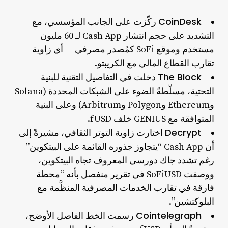
CoinDesk
ركّزت على الجانب المؤسسي، مع
التشديد على حجم انتشار Cash App لـ 60 مليون
مستخدم وموقع SoFi كمُصدر مصرفي — أي زاوية
تقارب القطاع المالي مع الكريبتو.
The Block
دخلت في التفاصيل التقنية للبنية
التحتية، مسلّطةً الضوء على الشبكات المحددة (Solana
وEthereum وPolygon وArbitrum) وعلى البنية
المتوافقة مع GENIUS خلف fUSD.
Decrypt
اختارت زاوية التوتر الثقافي، مشيرةً إلى
أن Cash App
“يتجاوز جذوره القائمة على البيتكوين”
رغم تشدد جاك دورسي المعروف تجاه البيتكوين،
ووصفت SoFiUSD في تقرير منفصل بأنه
“محطة
فارقة في تقارب الخدمات المصرفية المنظَّمة مع
البلوكتشين”.
Cointelegraph
رسمت الخط الفاصل الأوضح،