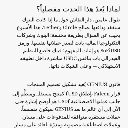
لماذا يُعدّ هذا الحدث مفصلياً؟
طوال عامين، دار النقاش حول ما إذا كانت البنوك
ستفقد ودائعها لصالح Circle وTether. هذا الأسبوع
يجيب عن السؤال بطريقة مختلفة: البنوك وشركات
التكنولوجيا المالية باتت تُصدر عملاتها بنفسها. ورمز
SoFiUSD هو إثبات للمفهوم؛ فبنك خاضع للتنظيم
الفيدرالي بات ينافس USDC مباشرة داخل تطبيقه
الاستهلاكي — وعلى الشبكات ذاتها.
قانون GENIUS يُعيد تشكيل تصميم المنتجات
قرار Falcon بإطلاق fUSD كمنتج مستقل ومنظَّم إلى
جانب عملتها الاصطناعية USDf هو أوضح إشارة حتى
الآن إلى أن عالم ما بعد GENIUS سيكون منقسماً.
عملات مستقرة متوافقة للمدفوعات على مسار،
وعملات اصطناعية مضمونة ومدرّة للعائد على مسار