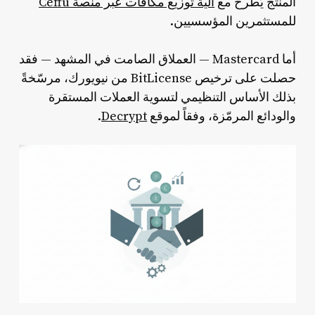
المنتج يُطرح مع
آلية توزيع مكافآت عبر منصة Ceffu
للمستثمرين المؤسسيين.
أما Mastercard — العملاق الصامت في المشهد — فقد
حصلت على ترخيص BitLicense من نيويورك، مرسّخةً
بذلك الأساس التنظيمي لتسوية العملات المستقرة
والودائع المرمّزة، وفقاً لموقع
Decrypt
.