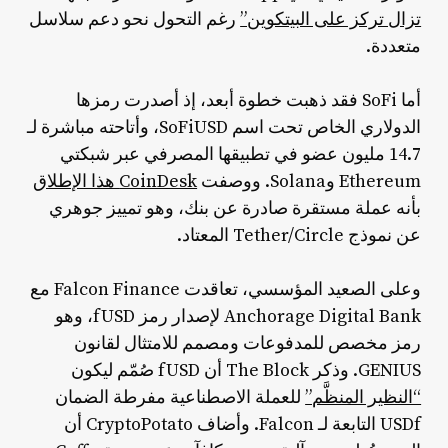
تزال تركز على البيتكوين”
رغم التحول نحو دعم سلاسل
متعددة.
أما SoFi فقد ذهبت خطوة أبعد، إذ أصدرت رمزها
الدولاري الخاص تحت اسم SoFiUSD، وأتاحته مباشرة لـ
14.7 مليون عضو في تطبيقها المصرفي عبر شبكتي
Ethereum وSolana. ووصفت
CoinDesk هذا الإطلاق
بأنه عملة مستقرة صادرة عن بنك، وهو تمييز جوهري
عن نموذج Tether/Circle المعتاد.
وعلى الصعيد المؤسسي، تعاقدت Falcon Finance مع
Anchorage Digital Bank لإصدار رمز fUSD، وهو
رمز مخصص للمدفوعات ومصمم للامتثال لقانون
GENIUS. وذكر The Block أن fUSD صُمّم ليكون
“النظير المنظَّم”
للعملة الاصطناعية مفرطة الضمان
USDf التابعة لـ Falcon. وأضاف CryptoPotato أن