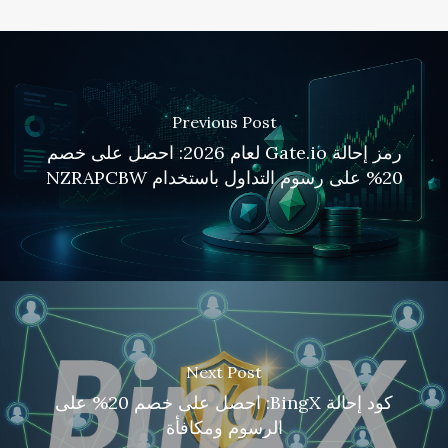
Previous Post
رمز إحالة Gate.io لعام 2026: احصل على خصم
20% على رسوم التداول باستخدام NZRAPCBW
Next Post
كود إحالة BingX: احصل على خصم 20% على
الرسوم ومكافأة