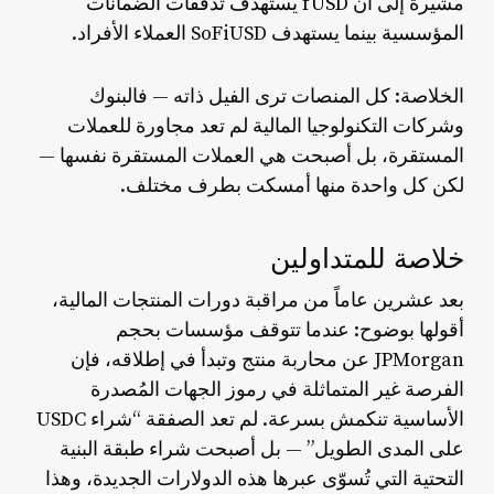
مشيرةً إلى أن
fUSD يستهدف تدفقات الضمانات
المؤسسية
بينما يستهدف SoFiUSD العملاء الأفراد.
الخلاصة: كل المنصات ترى الفيل ذاته — فالبنوك
وشركات التكنولوجيا المالية لم تعد مجاورة للعملات
المستقرة، بل أصبحت هي العملات المستقرة نفسها —
لكن كل واحدة منها أمسكت بطرف مختلف.
خلاصة للمتداولين
بعد عشرين عاماً من مراقبة دورات المنتجات المالية،
أقولها بوضوح: عندما تتوقف مؤسسات بحجم
JPMorgan عن محاربة منتج وتبدأ في إطلاقه، فإن
الفرصة غير المتماثلة في رموز الجهات المُصدرة
الأساسية تنكمش بسرعة. لم تعد الصفقة “شراء USDC
على المدى الطويل” — بل أصبحت شراء طبقة البنية
التحتية التي تُسوّى عبرها هذه الدولارات الجديدة، وهذا