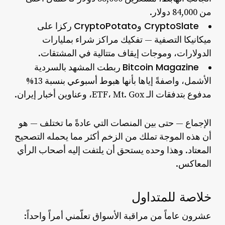
من 84,000 دولار.
CryptoSlate وCryptoPotato
ركزا على
ميكانيكا التصفية — تفكيك مراكز شراء بمليارات
الدولارات، وموجات إيقاف متتالية في المشتقات.
Bitcoin Magazine
ربطت المشهد بالسردية
الأشمل، واصفةً إياها بأنها
هبوط أسبوعي بنسبة 13%
مدفوع بتدفقات الـ ETF، Mt. Gox، وعناوين أخبار إيران.
الإجماع — حتى بين المنصات التي عادةً ما تختلف — هو
أن هذه الموجة تملك من الزخم أكثر مما يحمله التصحيح
المعتاد. وهذا وحده يستحق أن يلتفت إليه أصحاب الرأي
المعاكس.
خلاصة للمتداول
عشرون عاماً من مراقبة الأسواق تعلّمني أمراً واحداً: