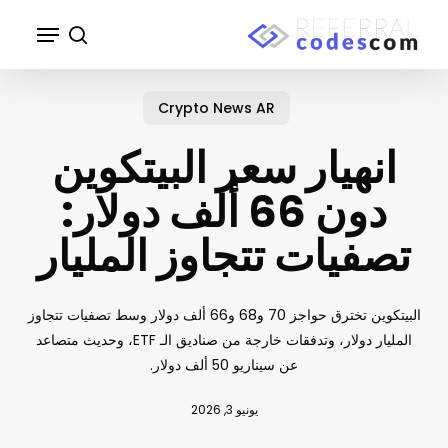
p
Menu
o
search
n
Close
t
Menu
Crypto News AR
انهيار سعر البيتكوين
دون 66 ألف دولار:
تصفيات تتجاوز المليار
البيتكوين تخترق حواجز 70 و68 و66 ألف دولار وسط تصفيات تتجاوز
المليار دولار، وتدفقات خارجة من صناديق الـ ETF، وحديث متصاعد
عن سيناريو 50 ألف دولار.
يونيو 3, 2026