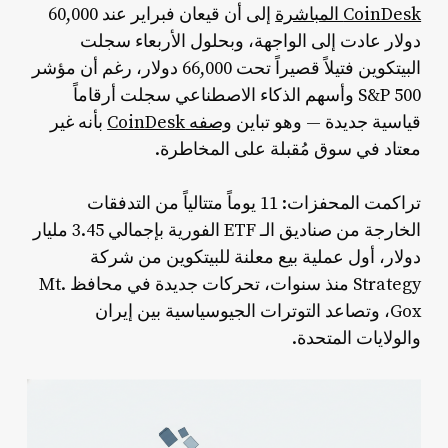
CoinDesk المباشرة
إلى أن قيعان فبراير عند 60,000
دولار عادت إلى الواجهة، وبحلول الأربعاء سجلت
البيتكوين فتيلاً قصيراً تحت 66,000 دولار، رغم أن مؤشر
S&P 500 وأسهم الذكاء الاصطناعي سجلت أرقاماً
قياسية جديدة — وهو تباين
وصفه CoinDesk
بأنه غير
معتاد في سوق مُقبلة على المخاطرة.
تراكمت المحفزات: 11 يوماً متتالياً من التدفقات
الخارجة من صناديق الـ ETF الفورية بإجمالي 3.45 مليار
دولار، أول عملية بيع معلنة للبيتكوين من شركة
Strategy منذ سنوات، تحركات جديدة في محافظ Mt.
Gox، وتصاعد التوترات الجيوسياسية بين إيران
والولايات المتحدة.