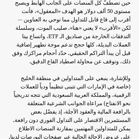
حين تصطفّ كل المنصات على الجانب الهابط ويصبح
مستوى 50 ألف دولار هو الهدف «المعقول»، فأنت
أقرب إلى قاع قابل للتداول مما توحي به العناوين —
لكن «الأقرب» لا يعني «هنا». صليب الموت، وسلسلة
التدفقات الخارجة من صناديق الـ ETF، واتساع بيتا
العملات البديلة، كلها حجج تدعم موجة تطهير إضافية
قبل أن يبدأ التراكم الحقيقي. حدّد أحجام مراكزك وفق
ذلك، وتوقف عن محاولة اصطياد القاع الدقيق.
وللإشارة، ينبغي على المتداولين في منطقة الخليج
(خاصة في الإمارات التي تتبنى تنظيماً ودياً للعملات
الرقمية، والمملكة العربية السعودية التي تتجه تدريجياً
نحو الانفتاح) مراعاة الجوانب الشرعية المتعلقة
بالرافعة المالية والعقود الآجلة، إذ يفضّل بعض
المستثمرين الاقتصار على التداول الفوري دون رافعة.
يمكن للمتداولين المهتمين بمقارنة المنصات الاطلاع
على عروض الإحالة الحالية عبر صفحات البورصات لدينا.