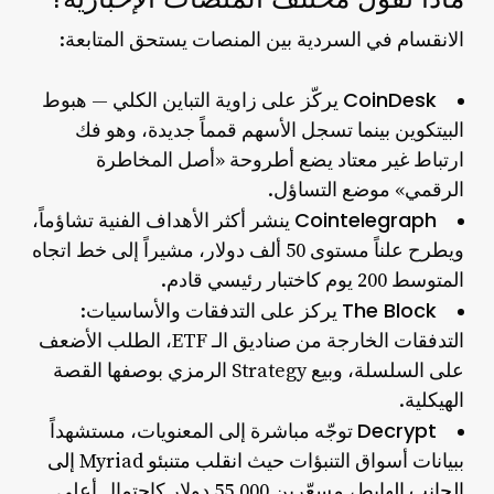
الانقسام في السردية بين المنصات يستحق المتابعة:
CoinDesk
يركّز على زاوية التباين الكلي — هبوط
البيتكوين بينما تسجل الأسهم قمماً جديدة، وهو فك
ارتباط غير معتاد يضع أطروحة «أصل المخاطرة
الرقمي» موضع التساؤل.
Cointelegraph
ينشر أكثر الأهداف الفنية تشاؤماً،
ويطرح علناً مستوى 50 ألف دولار، مشيراً إلى خط اتجاه
المتوسط 200 يوم كاختبار رئيسي قادم.
The Block
يركز على التدفقات والأساسيات:
التدفقات الخارجة من صناديق الـ ETF، الطلب الأضعف
على السلسلة، وبيع Strategy الرمزي بوصفها القصة
الهيكلية.
Decrypt
توجّه مباشرة إلى المعنويات، مستشهداً
ببيانات أسواق التنبؤات حيث
انقلب متنبئو Myriad إلى
الجانب الهابط
، مسعّرين 55,000 دولار كاحتمال أعلى