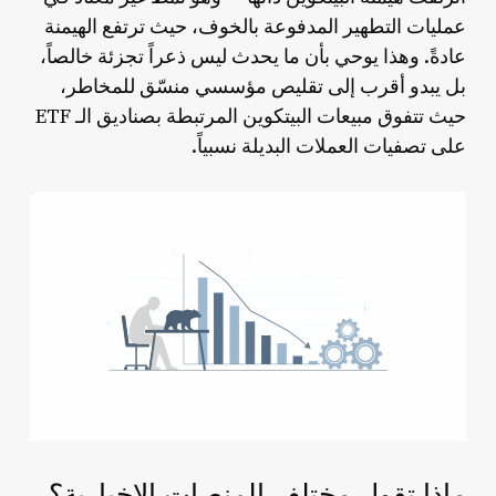
عمليات التطهير المدفوعة بالخوف، حيث ترتفع الهيمنة
عادةً. وهذا يوحي بأن ما يحدث ليس ذعراً تجزئة خالصاً،
بل يبدو أقرب إلى تقليص مؤسسي منسّق للمخاطر،
حيث تتفوق مبيعات البيتكوين المرتبطة بصناديق الـ ETF
على تصفيات العملات البديلة نسبياً.
ماذا تقول مختلف المنصات الإخبارية؟