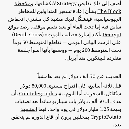
أضف إلى ذلك تقليص Strategy لانكشافها، و
ملاحظة
The Block
بشأن إعادة تسعير المتداولين للمخاطر
الجيوسياسية، فيتشكّل لديك مشهد كل مشتري انخفاض
سابق فيه إما تحت الماء أو يعيد تقييم موقفه.
رصد موقع
Decrypt
تأكيد إشارة «صليب الموت» (Death Cross)
على الرسم البياني اليومي — تقاطع المتوسط 50 يوماً
تحت المتوسط 200 يوم — ووصفها بأنها أسوأ جلسة
منفردة للبيتكوين منذ أبريل.
الحديث عن 50 ألف دولار لم يعد هامشياً
قبل ثلاثة أسابيع، كان اقتراح مستوى 50,000 دولار
سيُقابَل بالسخرية. أما اليوم،
يفيد Cointelegraph
بأن
هدف الـ 50 ألف دولار بات سيناريو سائداً بعد تصفيات
بقيمة 1.25 مليار دولار في يوم واحد، فيما
استشهد
CryptoPotato
بمحللين يرون أن قاع الدورة لم يتحقق
بعد.