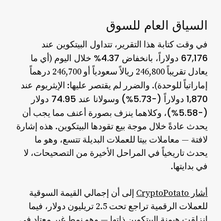
السياق العام للسوق
تتداول البيتكوين عند
في وقت كتابة هذا التقرير،
67,176 دولاراً، بانخفاض 4.37% خلال اليوم
(أي ما
يعادل تقريباً 246,800 ريالاً سعودياً أو 246,700 درهماً
الإيثريوم عند
إماراتياً للوحدة). والضرر لم يقتصر عليها:
1,870 دولاراً (-5.73%)
سولانا عند 74.95 دولار
و
(-5.58%)
، وكلاهما ينزف بصورة أعنف مما يجب أن
يحدث عادةً خلال موجة بيع تقودها البيتكوين. هذه إشارة
لافتة — معاملات بيتا للعملات البديلة تتسع، وهو ما
يحدث تاريخياً في المراحل الأخيرة من التصحيحات، لا
في بدايتها.
أشار CryptoPotato
إلى أن إجمالي القيمة السوقية
للعملات الرقمية تراجع تحت 2.5 تريليون دولار، فيما
انزلقت هيمنة البيتكوين ذاتها — وهو نمط غير معتاد في