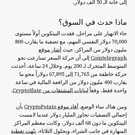
إلى خانة الـ 50 ألف دولار.
ماذا حدث في السوق؟
جاء الانهيار على مراحل. فقدت البيتكوين أولاً مستوى
70,000 دولار النفسي المهم، مع تصفية ما يقارب 800
مليون دولار من المراكز، حيث
أشار موقع
Cointelegraph
إلى أن حركة السعر تسارعت نحو
المتوسط المتحرك لـ 200 يوم. وخلال 24 ساعة، أحدثت
حركة خاطفة من 71,765 إلى 67,895 دولاراً محو ما
يقارب 400 مليون دولار من الرافعة المالية في ساعة
واحدة فقط، وفقاً
لبيانات المشتقات من CryptoSlate
.
ومن هناك ساء الوضع.
أفاد موقع CryptoPotato
بأن
إجمالي التصفيات تجاوز المليار دولار عندما لامست
البيتكوين ما دون 68 ألف دولار، وكانت معظم المراكز
المنهارة في جانب الشراء. وبحلول الثلاثاء،
نبّهت تغطية