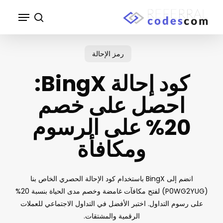
p
Menu
o
search
n
Close
t
Menu
رمز الإحالة
كود إحالة BingX:
احصل على خصم
20% على الرسوم
ومكافأة
انضم إلى BingX باستخدام كود الإحالة الحصري الخاص بنا
(P0WG2YUG) لفتح مكافآت غامضة وخصم مدى الحياة بنسبة 20%
على رسوم التداول. اختبر الأفضل في التداول الاجتماعي للعملات
الرقمية والمشتقات.