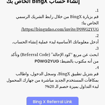
إنشاء حساب BingX الخاص بك
قم بزيارة BingX من خلال رابط الشريك الرسمي
الخاص بنا:
https://bingxdao.com/invite/P0WG2YUG/
أدخل معلوماتك الأساسية لبدء عملية إنشاء الحساب.
ابحث عن مربع “كود الإحالة” (Referral Code) وتأكد
P0WG2YUG
من أنه مكتوب بالضبط:
قم بتنزيل تطبيق BingX، وسجل الدخول، واطالب
بمكافآت المستخدم الجديد مباشرة من جهازك المحمول
لبدء التداول بميزة خصم الـ 20%!
Bing X Referral Link