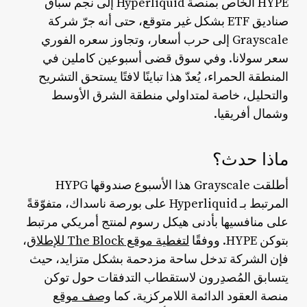
HYPE الخاص بمنصة Hyperliquid إلى نجم سباق
صناديق ETF بشكل غير متوقع، حتى أنه جرّ شركة
Grayscale إلى حرب أسعار، وتجاوز سعره الفوري
سعر سولانا. وفي سوق قضى أسبوعين كاملين في
المنطقة الحمراء، يُعدّ هذا تباينًا لافتًا يستحق التشريح
والتحليل، خاصة لمتداولي منطقة الشرق الأوسط
وشمال أفريقيا.
ماذا حدث؟
أطلقت Grayscale هذا الأسبوع صندوقها HYPG
المرتبط بـ Hyperliquid على بورصة ناسداك، متفوّقةً
على منافسيها بأدنى هيكل رسوم لمنتج أمريكي مرتبط
بتوكن HYPE. ووفقًا
لتغطية موقع The Block للإطلاق
،
فإن الشركة تدخل ساحة مزدحمة بشكل متزايد، حيث
يتسابق المُصدِرون لاستقطاب التدفقات حول توكن
منصة العقود الدائمة اللامركزية. كما
وصف موقع