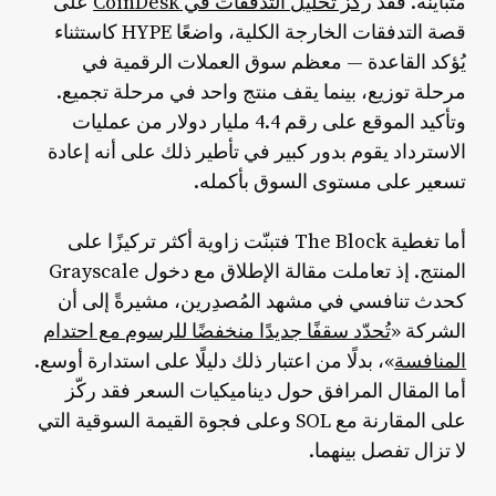
متباينة. فقد
ركّز تحليل التدفقات في CoinDesk
على
قصة التدفقات الخارجة الكلية، واضعًا HYPE كاستثناء
يُؤكد القاعدة — معظم سوق العملات الرقمية في
مرحلة توزيع، بينما يقف منتج واحد في مرحلة تجميع.
وتأكيد الموقع على رقم 4.4 مليار دولار من عمليات
الاسترداد يقوم بدور كبير في تأطير ذلك على أنه إعادة
تسعير على مستوى السوق بأكمله.
أما تغطية The Block فتبنّت زاوية أكثر تركيزًا على
المنتج. إذ تعاملت مقالة الإطلاق مع دخول Grayscale
كحدث تنافسي في مشهد المُصدِرين، مشيرةً إلى أن
الشركة «
تُحدّد سقفًا جديدًا منخفضًا للرسوم مع احتدام
المنافسة
»، بدلًا من اعتبار ذلك دليلًا على استدارة أوسع.
أما المقال المرافق حول ديناميكيات السعر فقد ركّز
على المقارنة مع SOL وعلى فجوة القيمة السوقية التي
لا تزال تفصل بينهما.