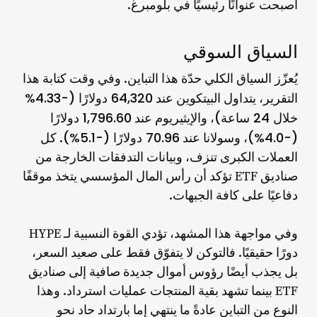
أصبحت عنوانًا رئيسيًا في بلومبرغ.
السياق السوقي
يُعزّز السياق الكلي حدّة هذا التباين. وفي وقت كتابة هذا
64,320 دولارًا (-4.33%
التقرير، يتداول البيتكوين عند
خلال 24 ساعة)
1,796.60 دولارًا
، والإيثيريوم عند
(-4.0%)
70.96 دولارًا (-5.1%)
، وسولانا عند
. كل
العملات الكبرى تنزف، وبيانات التدفقات الخارجة من
صناديق ETF تؤكد أن رأس المال المؤسسي يتخذ موقفًا
دفاعيًا على كافة الجبهات.
وفي مواجهة هذا المشهد، تؤدي القوة النسبية لـ HYPE
دورًا حقيقيًا. فالتوكن لا يتفوّق فقط على صعيد السعر،
بل يجذب أيضًا رؤوس أموال جديدة صافية إلى صناديق
ETF بينما تشهد بقية المنتجات عمليات استرداد. وهذا
النوع من التباين عادةً ما ينتهي إما بارتداد حاد نحو