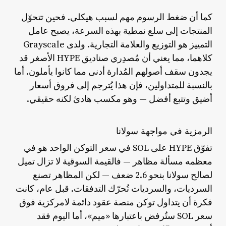
كما أن ضغط الرسوم مهم لسبب هيكلي. فحين تتحوّل
المنتجات إلى سلع نمطية بهذه السرعة، يصبح عامل
التمييز هو التوزيع والعلامة التجارية. ولدى Grayscale
كلاهما، مما يعني أن مُصدِري صناديق HYPE الأصغر قد
يجدون سقف أصولهم المُدارة أدنى مما كانوا يأملون. أما
بالنسبة للمتداولين، فإن هذا يُترجم إلى فروق أسعار
أضيق وتتبع أفضل — وهو مكسب هادئ لكنه حقيقي.
الرمزية في مواجهة سولانا
تفوّق HYPE على SOL في سعر التوكن الواحد هو في
معظمه مسألة مظاهر — فالقيمة السوقية لا تزال تميل
لصالح سولانا بنحو 2.6 ضعف — لكن المظاهر تصنع
السرديات، والسرديات تُحرّك التدفقات. قبل عام، كانت
فكرة أن يتداول توكن منصة عقود دائمة لامركزية فوق
سعر SOL ستُرفض باعتبارها «ميم»، أما اليوم فقد