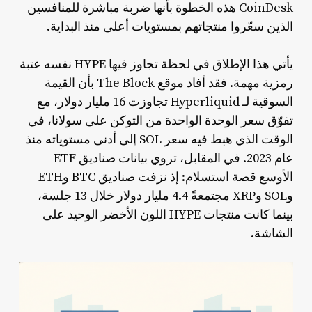
CoinDesk هذه الخطوة
بأنها ضربة مباشرة للمنافسين
الذين سعّروا منتجاتهم بمستويات أعلى منذ البداية.
يأتي هذا الإطلاق في لحظة تجاوز فيها HYPE نفسه عتبة
رمزية مهمة. فقد
أفاد موقع The Block
بأن القيمة
السوقية لـ Hyperliquid تجاوزت 16 مليار دولار، مع
تفوّق سعر الوحدة الواحدة من التوكن على سولانا، في
الوقت الذي هبط فيه سعر SOL إلى أدنى مستوياته منذ
عام 2023. في المقابل، تروي بيانات صناديق ETF
الأوسع قصة استسلام: إذ نزفت صناديق BTC وETH
وSOL وXRP مجتمعةً 4.4 مليار دولار خلال 13 جلسة،
بينما كانت منتجات HYPE اللون الأخضر الوحيد على
الشاشة.