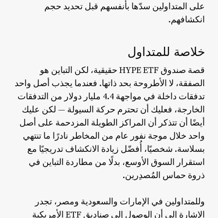
على المتداولين سدّها بأنفسهم قبل تحديد حجم
انكشافهم.
خلاصة للمتداول
قصة صندوق HYPE ETF حقيقية، لكن التباين هو
الصفقة، لا الأطروحة بحد ذاتها. فعندما يجذب أصل واحد
تدفقات داخلة في مواجهة 4.4 مليار دولار من التدفقات
الخارجة، فعليك أن تحترم حركة السيولة — لكن عليك
أيضًا أن تتذكر أن المراكز الطويلة المزدحمة على أصل
واحد خلال موجة نفور عام من المخاطر نادرًا ما تنتهي
بسلاسة. شخصيًا، أُفضّل زيادة الانكشاف تدريجيًا مع
استقرار السوق الأوسع، بدلًا من مطاردة التباين في
ذروة حماس المُصدِرين.
وللمتداولين في الإمارات والسعودية ومصر، تجدر
الإشارة إلى أن الوصول إلى صناديق ETF الأمريكية