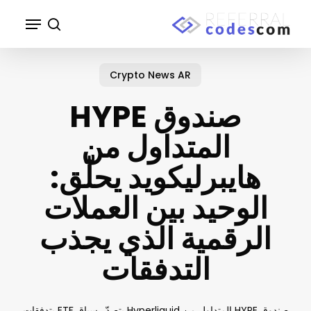
p
Menu
o
search
n
Close
t
Menu
Crypto News AR
صندوق HYPE
المتداول من
هايبرليكويد يحلّق:
الوحيد بين العملات
الرقمية الذي يجذب
التدفقات
صندوق HYPE المتداول من Hyperliquid يتصدّر سباق ETF بتدفقات