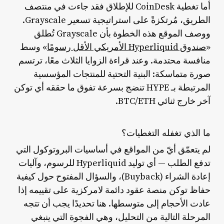
أما تغطية CoinDesk للإطلاق فقد جاءت في منتصف
الطريق، مُرتكزةً على استراتيجية تسعير Grayscale.
ووصف الموقع هذه الخطوة بأن Grayscale تُطلق
«
صندوق Hyperliquid الأمريكي الأقل رسومًا
» وسط
منافسة محتدمة. وعند قراءة الزوايا الثلاث معًا، ترتسم
صورة متماسكة: البنية التحتية للمنتجات المؤسسية
المرتبطة بـ HYPE تنضج بسرعة تفوق ما حققه أي توكن
آخر خارج ثنائي BTC/ETH.
ما الذي تغفله التغطيات؟
لم يتعمّق أيّ من المواقع في أساسيات البروتوكول التي
تدفع الطلب — أي توليد Hyperliquid للرسوم، وآليات
إعادة الشراء (Buyback)، والسؤال المفتوح حول كيفية
حفاظ توكن منصة عقود دائمة لامركزية على تقييمه إذا
عادت الأحجام إلى متوسطها. هنا تحديدًا يجب أن تتجه
المرحلة التالية من التحليل، وهي الفجوة التي ينبغي