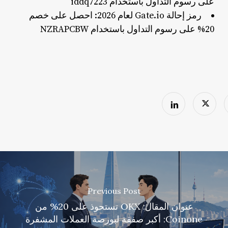
على رسوم التداول باستخدام iddq7223
رمز إحالة Gate.io لعام 2026: احصل على خصم
20% على رسوم التداول باستخدام NZRAPCBW
Previous Post
عنوان المقال: OKX تستحوذ على 20% من
Coinone: أكبر صفقة لبورصة العملات المشفرة