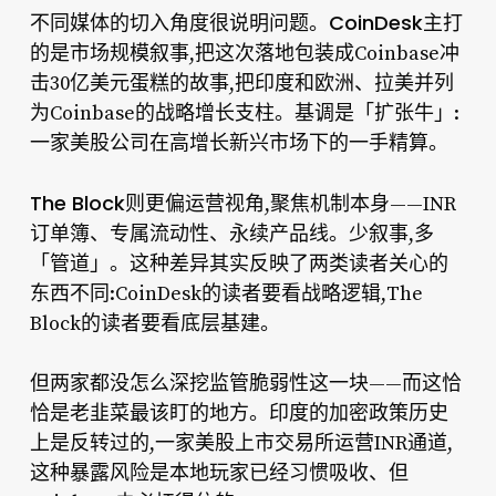
CoinDesk
不同媒体的切入角度很说明问题。
主打
的是市场规模叙事,把这次落地包装成Coinbase冲
击30亿美元蛋糕的故事,把印度和欧洲、拉美并列
为Coinbase的战略增长支柱。基调是「扩张牛」:
一家美股公司在高增长新兴市场下的一手精算。
The Block
则更偏运营视角,聚焦机制本身——INR
订单簿、专属流动性、永续产品线。少叙事,多
「管道」。这种差异其实反映了两类读者关心的
东西不同:CoinDesk的读者要看战略逻辑,The
Block的读者要看底层基建。
但两家都没怎么深挖监管脆弱性这一块——而这恰
恰是老韭菜最该盯的地方。印度的加密政策历史
上是反转过的,一家美股上市交易所运营INR通道,
这种暴露风险是本地玩家已经习惯吸收、但