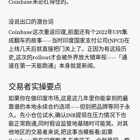
Coinbase未必扛得住的。
没说出口的潜台词
Coinbase这次重返印度,前面还有个2022年UPI集
成翻车的故事——当时印度国家支付公司(NPCI)在
上线几天后就直接把门关上了。正因为有这段历
史,这次的rollout才会被外界放大镜审视——「通
道在第一天能跑通」本身就是新闻。
交易者实操要点
如果你在做印度市场,这是这几年里你能拿到的最
靠谱的本地永续合约选项——但别把品牌等同于永
久。先小仓位试水,确认INR提现在压力情况下也
能正常跑通,同时假设监管地基随时可能晃。对其
他地区的交易者来说,把这事当模板看:如果