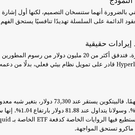
لنموذج
ات ICE و CME لا تعني بالضرورة أنهما ستنسخان التصميم، لكنها أول إ
عقود الدائمة على السلسلة تهديدًا تنافسيًا يستحق الفهم ل
 إيرادات حقيقية
رقم Phantom له دلالة كبيرة. فتدفق أكثر من 20 مليون دولار
الخلفية العامة تلعب دورًا مهمًا. فالبيتكوين يستقر 
2,001.75 دولار بارتفاع 0.52%
ماكرو تستحق المواجهة.