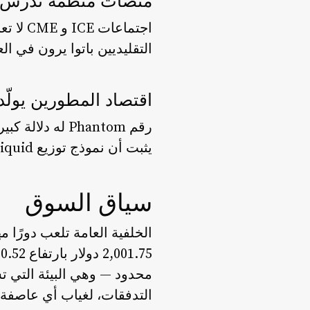
منصات منظمة تدرس ا
اجتماع
التقليديين باتوا يرون في ال
اقتصاد المطورين يولّد
يثبت أن نموذج توزيع Hyperliquid قادر على تمويل نظام بيئي فعلي، بدلًا من دعمه عبر إصدارات تضخمية.
سياق السوق
التدفقات، لغياب أي عاصفة 