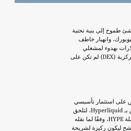
مشروع ناشئ طموح إلى بنية تحتية
كة الأم لبورصة نيويورك، وانهيار خاطف
ين الدولارات بهدوء لمشغلي
المحافظ — كل ذلك تزامن في دورة إخبارية واحدة. وبالنسبة لمنصة عقود دائمة لامركزية (DEX) لم تكن على
بامتياز. إذ تشير التقارير إلى أن شركة Grayscale تتفاوض على استثمار تأسيسي
بقيمة تقارب 115 مليون دولار في عملات HYPE لتثبيت صندوق ETF المقترح الخاص بـ Hyperliquid، لتلحق
 أبعد من ذلك علنًا، واصفةً Hyperliquid بأنه مرشح ليكون ركيزة لشريحة