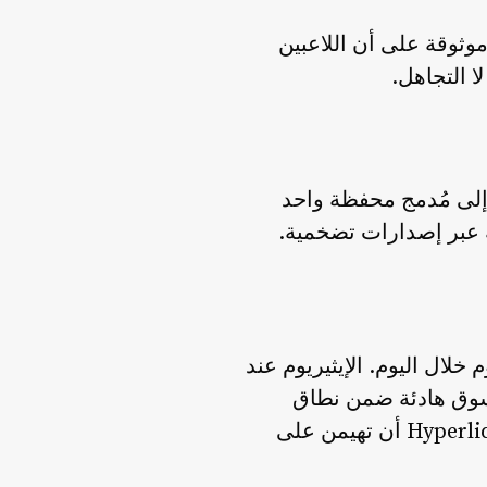
شارة موثوقة على أن اللاعبين
ا التجاهل.
 من رسوم المطورين إلى مُدمج محفظة واحد
عند 73,300 دولار، بتغير شبه معدوم خلال اليوم. الإيثيريوم عند
. وسولانا يتداول عند 81.88 دولار بارتفاع 1.04%. إنها سوق هادئة ضمن نطاق
محدود — وهي البيئة التي تستطيع فيها الروايات الخاصة كدفعة ETF الخاصة بـ Hyperliquid أن تهيمن على