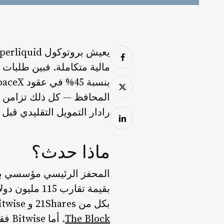
رادار التمويل التقليدي قبل 
ماذا حدث؟
بكل من 21Shares و Bitwise كأوائل المُصدرين الذين يطرحون منتجات مرتبطة بعملة HYPE، وفقًا لما نقله
The Block