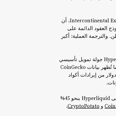
على صعيد المنصات المنظمة، أكد جيف سبريشر، الرئيس التنفيذي لشركة Intercontinental Exchange، أن
اجتماعات متعددة مع Hyperliquid لدراسة نموذج العقود الدائمة على
شنطن. والترجمة العملية: أكبر
طبقة النظام البيئي لم تتأخر عن الركب. فقد أغلقت منصة التداول الاحترافي Hypernova جولة تمويل تأسيسي
. كما تُظهر بيانات CoinGecko
 وحدها حققت 20.63 مليون دولار من إيرادات أكواد
لكن لم يكن كل شيء سلسًا. فقد انهارت عقود SpaceX الدائمة قبل الطرح العام على Hyperliquid بنحو 45%
Coin
و
CryptoPotato
،