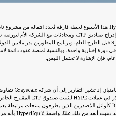
يعيش بروتوكول Hyperliquid هذا الأسبوع لحظة فارقة تُحدد انتقاله من 
مالية متكاملة. فبين طلبات إدراج صناديق ETF، ومحادثات مع الشر
بنسبة 45% في عقود SpaceX قبل الطرح العام، وبرنامج للمطورين يدر ملاي
عام، فإن الإشارة لا تحتمل اللبس.
المحفز الرئيسي مؤسسي 
. أما Bitwise فقد ذهبت