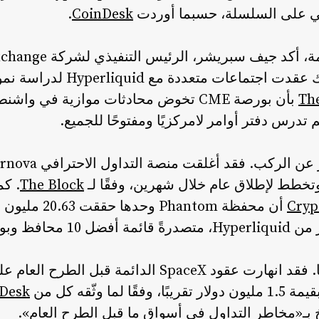
لي على السلسلة، حسبما أوردت
CoinDesk
.
الشركة الأم لبورصة نيويورك عقدت 
Th
بأن بورصة CME تخوض محادثات موازية في وا
درس دفتر أوامر لامركزيًا ومفتوحًا للجميع.
The Block
Cryp
أن محفظة Phantom
افظ وبوتات.
ا وثّقه كل من
Desk
 بـ«مخاطر التداول في أسواق ما قبل الطرح العام».