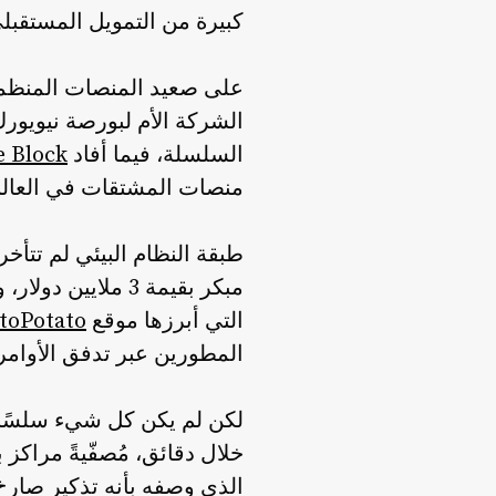
كبيرة من التمويل المستقب
السلسلة، فيما أفاد
e Block
منصات المشتقات في العالم ت
مبكر بقيمة 3 ملايين دولار، وتخطط لإطلاق عام خلال شهرين، وفقًا لـ
التي أبرزها موقع
toPotato
المطورين عبر تدفق الأوامر من Hyperliquid، متصدرةً قائمة أفضل 10 مح
خلال دقائق، مُصفّيةً مراكز بقيمة 1.5 مليون دولار تقريبًا، وفقًا لم
الذي وصفه بأنه تذكير صارخ