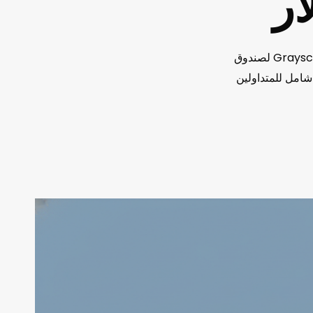
أسبوع استثنائي لـ Hyperliquid: استثمار تأسيسي محتمل بقيمة 115 مليون دولار من Grayscale لصندوق
 لبورصة نيويورك، وانهيار خاطف لعقود SpaceX. تحليل شامل للمتداولين