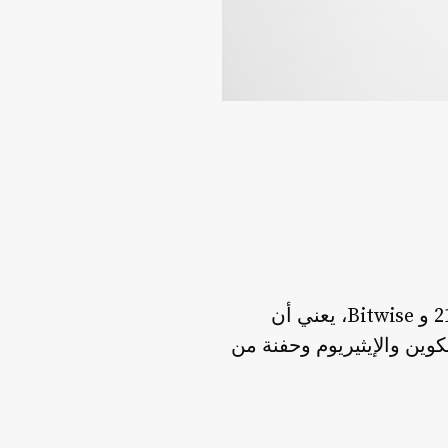
تمويل تأسيسي لصندوق ETF من Grayscale، إلى جانب منتجات قائمة من 21Shares و Bitwise، يعني أن
يتكوين والإيثيريوم وحفنة من