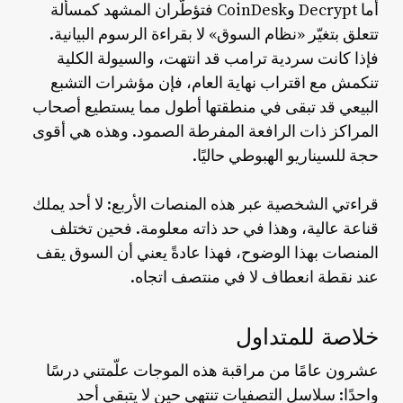
أما Decrypt وCoinDesk فتؤطّران المشهد كمسألة
تتعلق بتغيّر «نظام السوق» لا بقراءة الرسوم البيانية.
فإذا كانت سردية ترامب قد انتهت، والسيولة الكلية
تنكمش مع اقتراب نهاية العام، فإن مؤشرات التشبع
البيعي قد تبقى في منطقتها أطول مما يستطيع أصحاب
المراكز ذات الرافعة المفرطة الصمود. وهذه هي أقوى
حجة للسيناريو الهبوطي حاليًا.
قراءتي الشخصية عبر هذه المنصات الأربع: لا أحد يملك
قناعة عالية، وهذا في حد ذاته معلومة. فحين تختلف
المنصات بهذا الوضوح، فهذا عادةً يعني أن السوق يقف
عند نقطة انعطاف لا في منتصف اتجاه.
خلاصة للمتداول
عشرون عامًا من مراقبة هذه الموجات علّمتني درسًا
واحدًا: سلاسل التصفيات تنتهي حين لا يتبقى أحد