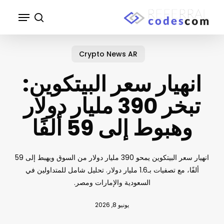
p
Menu
o
search
n
Close
t
Menu
Crypto News AR
انهيار سعر البيتكوين:
تبخر 390 مليار دولار
وهبوط إلى 59 ألفًا
انهيار سعر البيتكوين يمحو 390 مليار دولار من السوق ويهبط إلى 59
ألفًا، مع تصفيات بـ1.6 مليار دولار. تحليل شامل للمتداولين في
السعودية والإمارات ومصر.
يونيو 8, 2026