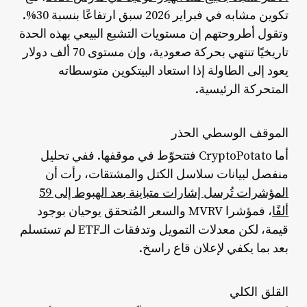
تكوين مشابه في فبراير 2026 سبق ارتفاعًا بنسبة 30%.
وتقول أطروحتهم إن مستويات التشبع البيعي بهذه الحدة
تاريخيًا تنتهي بحركة صعودية، وإن مستوى 70 ألف دولار
يعود إلى الطاولة إذا استعاد البيتكوين متوسطاته
المتحركة الرئيسية.
الموقف الوسطي الحذر
أما CryptoPotato فتتحوّط في موقفها. ففي تحليل
منفصل لبيانات سلاسل الكتل والمشتقات، رأت أن
المؤشرات تُرسل إشارات متباينة بعد الهبوط إلى 59
ألفًا
، فمؤشرا MVRV والسعر المُتحقق يوحيان بوجود
قيمة، لكن معدلات التمويل وتدفقات الـETF لم تستسلم
بعد بما يكفي لإعلان قاع راسخ.
القلق الكلي