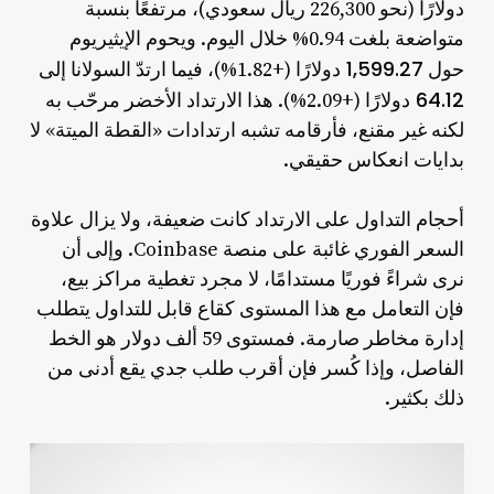
دولارًا
(نحو 226,300 ريال سعودي)، مرتفعًا بنسبة
متواضعة بلغت 0.94% خلال اليوم. ويحوم الإيثيريوم
1,599.27 دولارًا
حول
(+1.82%)، فيما ارتدّ السولانا إلى
64.12 دولارًا
(+2.09%). هذا الارتداد الأخضر مرحّب به
لكنه غير مقنع، فأرقامه تشبه ارتدادات «القطة الميتة» لا
بدايات انعكاس حقيقي.
أحجام التداول على الارتداد كانت ضعيفة، ولا يزال علاوة
السعر الفوري غائبة على منصة Coinbase. وإلى أن
نرى شراءً فوريًا مستدامًا، لا مجرد تغطية مراكز بيع،
فإن التعامل مع هذا المستوى كقاع قابل للتداول يتطلب
إدارة مخاطر صارمة. فمستوى 59 ألف دولار هو الخط
الفاصل، وإذا كُسر فإن أقرب طلب جدي يقع أدنى من
ذلك بكثير.