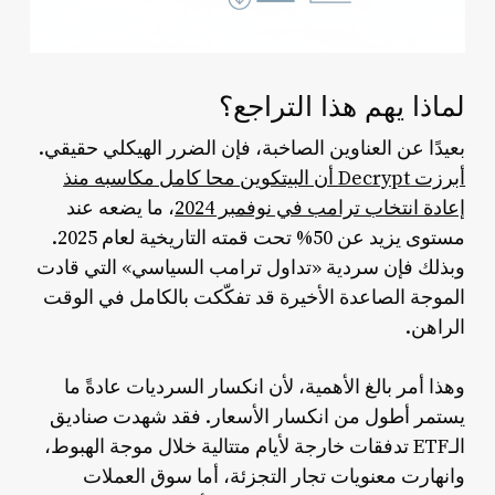
لماذا يهم هذا التراجع؟
بعيدًا عن العناوين الصاخبة، فإن الضرر الهيكلي حقيقي.
أبرزت Decrypt أن البيتكوين محا كامل مكاسبه منذ
إعادة انتخاب ترامب في نوفمبر 2024
، ما يضعه عند
مستوى يزيد عن 50% تحت قمته التاريخية لعام 2025.
وبذلك فإن سردية «تداول ترامب السياسي» التي قادت
الموجة الصاعدة الأخيرة قد تفكّكت بالكامل في الوقت
الراهن.
وهذا أمر بالغ الأهمية، لأن انكسار السرديات عادةً ما
يستمر أطول من انكسار الأسعار. فقد شهدت صناديق
الـETF تدفقات خارجة لأيام متتالية خلال موجة الهبوط،
وانهارت معنويات تجار التجزئة، أما سوق العملات