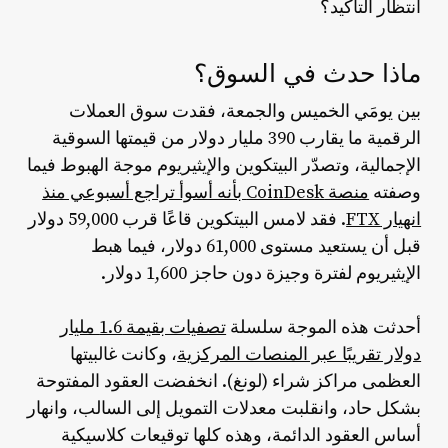
انتظار التأكيد؟
ماذا حدث في السوق؟
بين يومَي الخميس والجمعة، فقدت سوق العملات
الرقمية ما يقارب 390 مليار دولار من قيمتها السوقية
الإجمالية، وتصدّر البيتكوين والإيثيريوم موجة الهبوط فيما
وصفته
منصة CoinDesk بأنه أسوأ تراجع أسبوعي منذ
انهيار FTX
. فقد لامس البيتكوين قاعًا قرب 59,000 دولار
قبل أن يستعيد مستوى 61,000 دولار، فيما هبط
الإيثيريوم لفترة وجيزة دون حاجز 1,600 دولار.
أحدثت هذه الموجة سلسلة
تصفيات بقيمة 1.6 مليار
دولار تقريبًا عبر المنصات المركزية
، وكانت غالبيتها
العظمى مراكز شراء (لونغ). انخفضت العقود المفتوحة
بشكل حاد، وانقلبت معدلات التمويل إلى السالب، وانهار
أساس العقود الدائمة، وهذه كلها توقيعات كلاسيكية