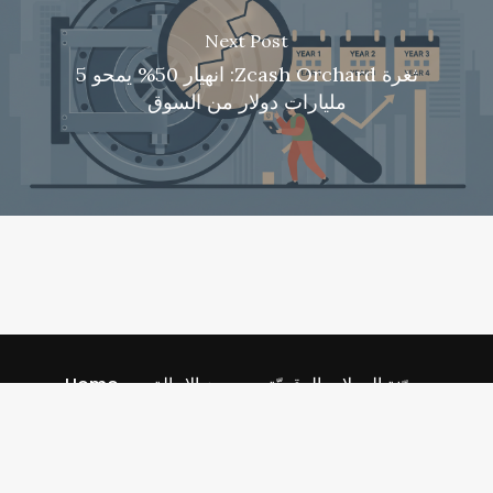
Next Post
ثغرة Zcash Orchard: انهيار 50% يمحو 5
مليارات دولار من السوق
مدوّنة العملات الرقميّة
رمز الإحالة
Home
Referral Codescom