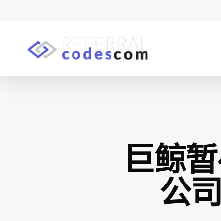
Skip
to
main
content
Hit enter to search or ESC to close
巨鲸暂
公司