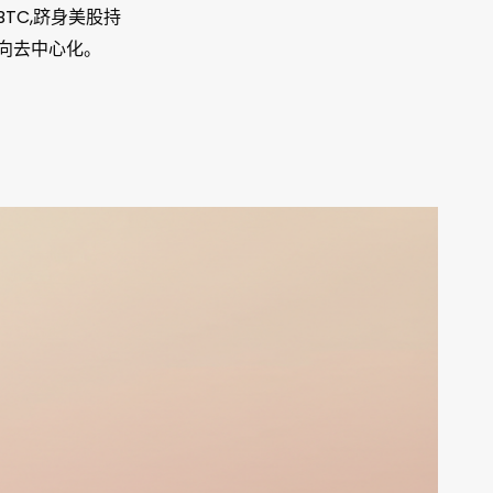
枚 BTC,跻身美股持
走向去中心化。