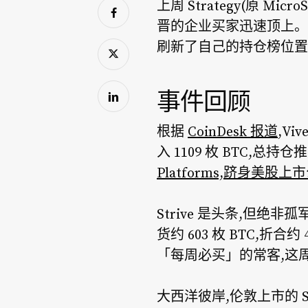
上周 Strategy(原 
晋的企业买家迅速顶上。Vive
刷新了自己的持仓榜位置
事件回顾
根据
CoinDesk 报道
,Vi
入 1109 枚 BTC,总持仓
Platforms,跻身美
Strive 是头条,但绝非
货约 603 枚 BTC,折合约 4
「每周必买」的常客,这
大西洋彼岸,伦敦上市的 Smar