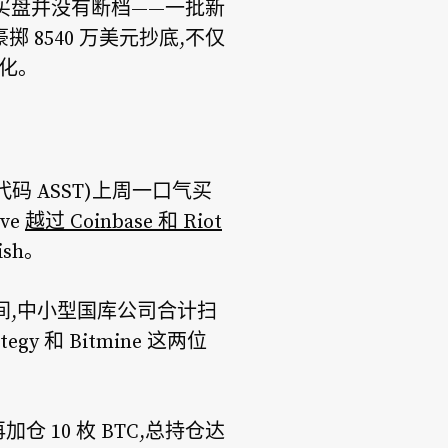
市场的买盘并没有断档——一批新
豪掷 8540 万美元抄底,不仅
化。
ent(代码 ASST)上周一口气买
ve
越过 Coinbase 和 Riot
ish。
元期间,中小型国库公司合计扫
tegy 和 Bitmine 这两位
加仓 10 枚 BTC,总持仓达