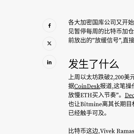
各大加密国库公司又开始秀肌肉
见暂停每周的比特币加仓节
前放出的”放缓信号”,直
发生了什么
上周以太坊跌破2,200美元后,
据
CoinDesk
报道,这笔操
放慢ETH买入节奏”。
De
也让Bitmine离其长期
已经触手可及。
比特币这边,Vivek Rama