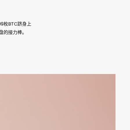
,109枚BTC跻身上
买盘的接力棒。