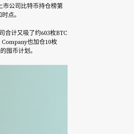
居美股上市公司比特币持仓榜第
和时点。
司合计又吸了约603枚BTC
Company也加仓10枚
型的囤币计划。