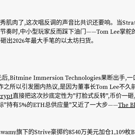
了,这次唱反调的声音比共识还要响。当Strategy(原
奏时,中小型玩家反而踩下油门——Tom Lee掌舵的B
接砸出2026年最大手笔的以太坊扫货。
Bitmine Immersion Technologies果断出手,
作之所以引发圈内热议,是因为董事长Tom Lee不
crypt
直接把这次抄底定性为”打脸式反转”,币价一
目标”持有5%的ETH总供应量”又近了一大步——
The B
swamy旗下的Strive豪掷约8540万美元加仓1,109枚