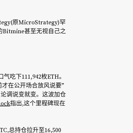
MicroStrategy)罕
itmine甚至无视自己之
一口气吃下111,942枚ETH。
久前才在公开场合放风说要”
砸,论调说变就变。这波加仓
lock
指出,这个里程碑现在
BTC,总持仓拉升至16,500