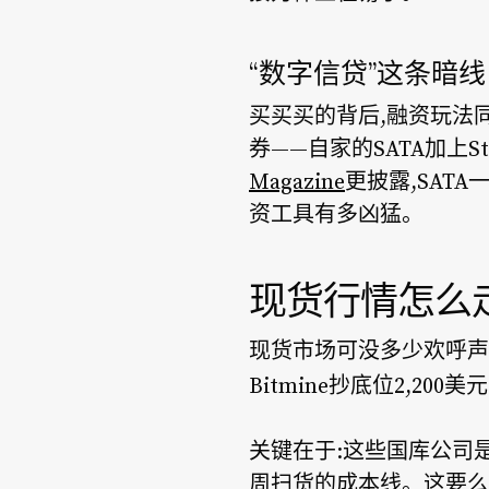
“数字信贷”这条暗线
买买买的背后,融资玩法
券——自家的SATA加上S
Magazine
更披露,SAT
资工具有多凶猛。
现货行情怎么
现货市场可没多少欢呼声
Bitmine抄底位2,200
关键在于:这些国库公司是
周扫货的成本线。这要么是