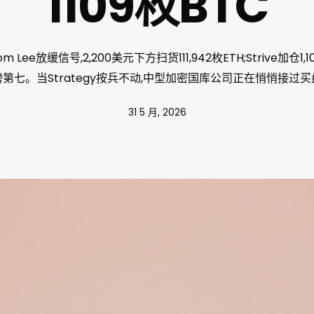
1109枚BTC
om Lee放缓信号,2,200美元下方扫货111,942枚ETH;Strive加仓1
第七。当Strategy按兵不动,中型加密国库公司正在悄悄接过
31 5 月, 2026