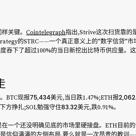
同样关键。
Cointelegraph
指出,Strive这次扫货
trategy的STRC——一个真正意义上的”数字信贷”
A一度吞下了超过100%的当日新挖出比特币供应量。
走
75,434美元
2,06
。BTC现报
,当日跌1.47%;ETH报
83.32美元
美元下方挣扎;SOL勉强守住
,跌0.91%。
在一个还没明确见底的市场里硬接盘。ETH目前的价格
信仰满满的左侧布局,要么就是一次昂贵的教训——To