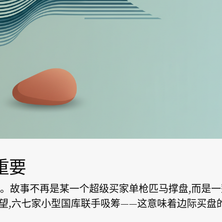
重要
。故事不再是某一个超级买家单枪匹马撑盘,而是
选择观望,六七家小型国库联手吸筹——这意味着边际买