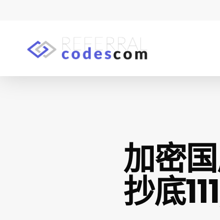
Skip
to
main
content
Hit enter to search or ESC to close
加密国
抄底111