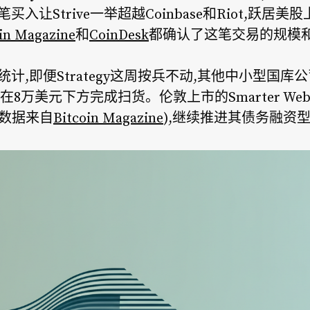
笔买入让Strive一举超越Coinbase和Riot,跃
in Magazine
和
CoinDesk
都确认了这笔交易的规模
统计,即便Strategy这周按兵不动,其他中小型国库公
在8万美元下方完成扫货。伦敦上市的Smarter Web 
枚(数据来自
Bitcoin Magazine
),继续推进其债务融资